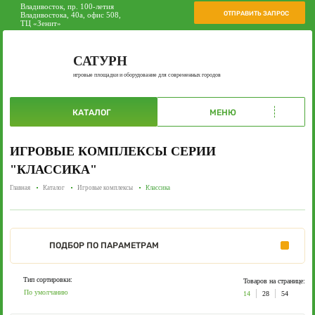
Владивосток, пр. 100-летия
ОТПРАВИТЬ ЗАПРОС
Владивостока, 40а, офис 508,
ТЦ «Зенит»
САТУРН
игровые площадки и оборудование для современных городов
КАТАЛОГ
МЕНЮ
ИГРОВЫЕ КОМПЛЕКСЫ СЕРИИ
"КЛАССИКА"
Главная
Каталог
Игровые комплексы
Классика
ПОДБОР
ПО ПАРАМЕТРАМ
Тип сортировки:
Товаров на странице:
По умолчанию
14
28
54