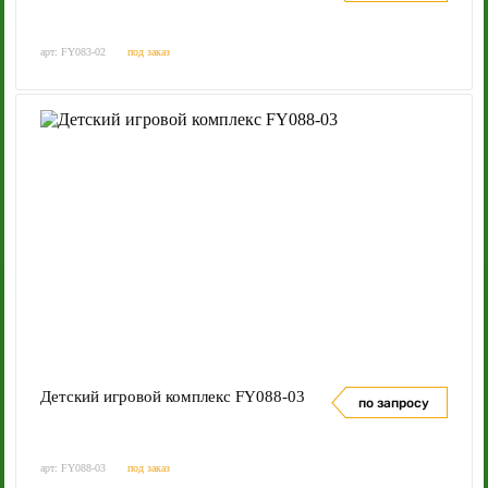
арт: FY083-02
под заказ
Детский игровой комплекс FY088-03
по запросу
арт: FY088-03
под заказ