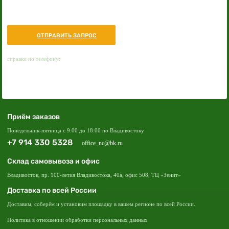
Нужна консультация или помощь в подборе
оборудования?
ОТПРАВИТЬ ЗАПРОС
+7 914 330 5328
справки по телефону:
заказать
обратный звонок
Приём заказов
Понедельник-пятница с 9:00 до 18:00 по Владивостоку
+7 914 330 5328
office_nc@bk.ru
Склад самовывоза и офис
Владивосток, пр. 100-летия Владивостока, 40а, офис 508, ТЦ «Зенит»
Доставка по всей России
Доставим, соберём и установим площадку в вашем регионе по всей России.
Политика в отношении обработки персональных данных