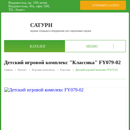
Владивосток, пр. 100-летия
ОТПРАВИТЬ ЗАПРОС
Владивостока, 40а, офис 508,
ТЦ «Зенит»
САТУРН
игровые площадки и оборудование для современных городов
КАТАЛОГ
МЕНЮ
Детский игровой комплекс "Классика" FY079-02
Главная
Каталог
Игровые комплексы
Классика
Детский игровой комплекс FY079-02