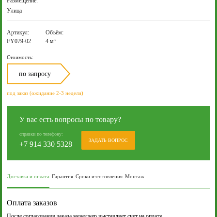
Размещение:
Улица
Артикул:
Объём:
FY079-02
4 м³
Стоимость:
по запросу
под заказ (ожидание 2-3 недели)
У вас есть вопросы по товару?
справки по телефону:
ЗАДАТЬ ВОПРОС
+7 914 330 5328
Доставка и оплата
Гарантия
Сроки изготовления
Монтаж
Оплата заказов
После согласования заказа менеджер выставляет счет на оплату.