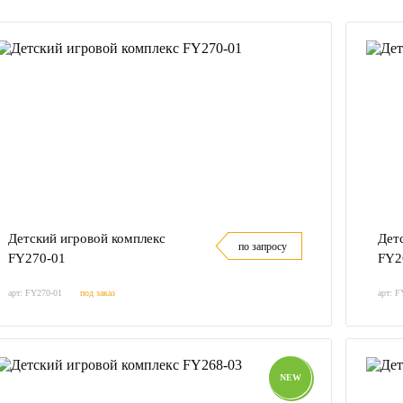
Детский игровой комплекс
Дет
по запросу
FY270-01
FY2
арт: FY270-01
под заказ
арт: F
NEW