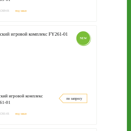
Y269-01
под заказ
NEW
ский игровой комплекс
по запросу
61-01
Y261-01
под заказ