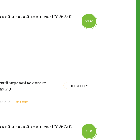
NEW
ский игровой комплекс
по запросу
62-02
Y262-02
под заказ
NEW