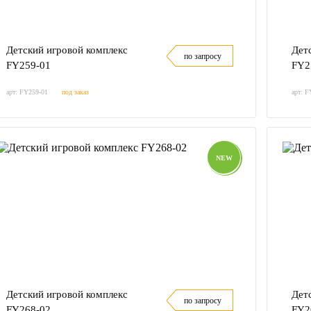
Детский игровой комплекс
Дет
по запросу
FY259-01
FY2
арт: FY259-01
под заказ
арт: F
NEW
Детский игровой комплекс
Дет
по запросу
FY268-02
FY2