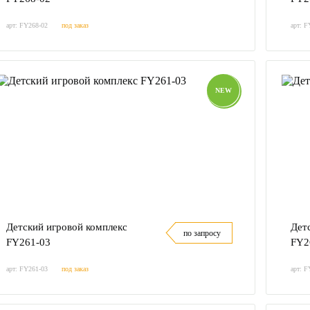
арт: FY268-02
под заказ
арт: F
NEW
Детский игровой комплекс
Дет
по запросу
FY261-03
FY2
арт: FY261-03
под заказ
арт: F