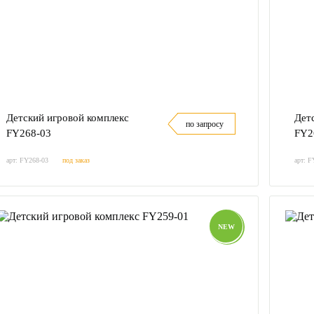
Детский игровой комплекс
Дет
по запросу
FY268-03
FY2
арт: FY268-03
под заказ
арт: F
NEW