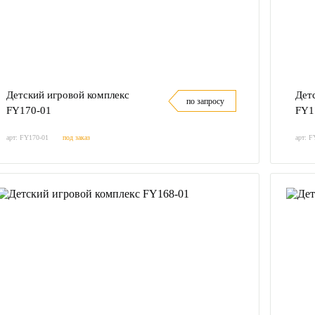
Детский игровой комплекс
Дет
по запросу
FY170-01
FY1
арт: FY170-01
под заказ
арт: F