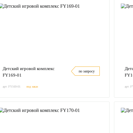
Детский игровой комплекс
Дет
по запросу
FY169-01
FY1
арт: FY169-01
под заказ
арт: F