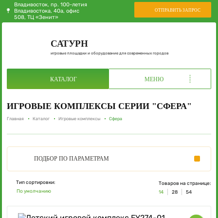
Владивосток, пр. 100-летия
ОТПРАВИТЬ ЗАПРОС
Владивостока, 40а, офис
508, ТЦ «Зенит»
САТУРН
игровые площадки и оборудование для современных городов
КАТАЛОГ
МЕНЮ
ИГРОВЫЕ КОМПЛЕКСЫ СЕРИИ "СФЕРА"
Главная
Каталог
Игровые комплексы
Сфера
ПОДБОР
ПО ПАРАМЕТРАМ
Тип сортировки:
Товаров на странице:
По умолчанию
14
28
54