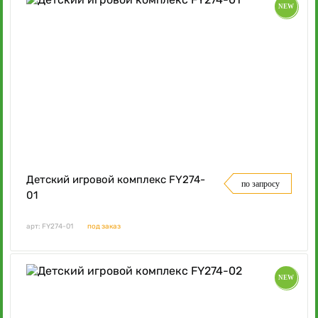
NEW
Детский игровой комплекс FY274-
по запросу
01
арт: FY274-01
под заказ
NEW