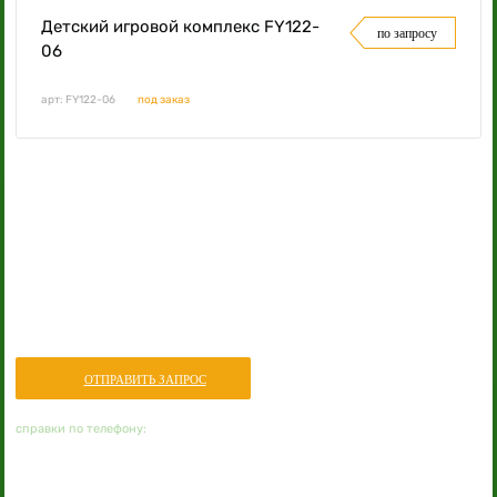
Детский игровой комплекс FY122-
по запросу
06
арт: FY122-06
под заказ
Нужна консультация или помощь в подборе
оборудования?
ОТПРАВИТЬ ЗАПРОС
+7 914 330 5328
справки по телефону:
заказать
обратный звонок