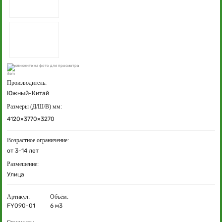
кликните на фото для просмотра
Производитель:
Южный-Китай
Размеры (Д/Ш/В) мм:
4120×3770×3270
Возрастное ограничение:
от 3-14 лет
Размещение:
Улица
Артикул:
Объём:
FY090-01
6 м3
Стоимость: