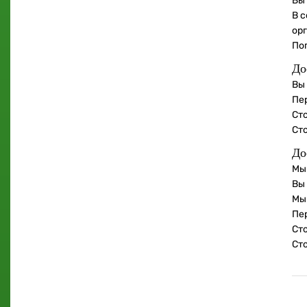
Вы
В с
ор
По
До
Вы
Пе
Сто
Ст
До
Мы
Вы
Мы
Пе
Сто
Ст