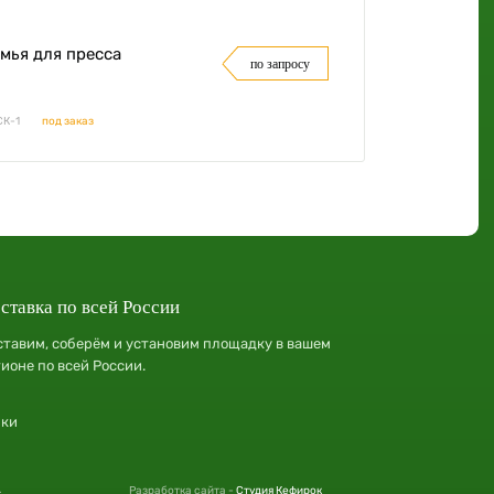
мья для пресса
по запросу
СК-1
под заказ
ставка по всей России
ставим, соберём и установим площадку в вашем
гионе по всей России.
лки
.
Разработка сайта -
Студия Кефирок