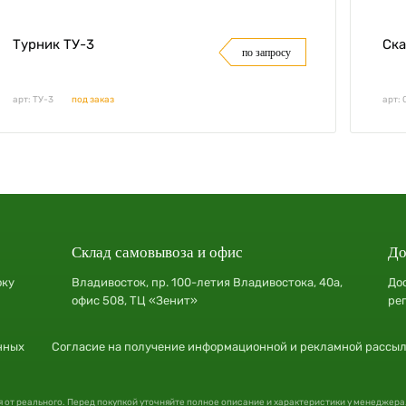
Турник ТУ-3
Ска
по запросу
арт: ТУ-3
под заказ
арт: 
Склад самовывоза и офис
До
оку
Владивосток, пр. 100-летия Владивостока, 40а,
До
офис 508, ТЦ «Зенит»
ре
нных
Согласие на получение информационной и рекламной рассы
я от реального. Перед покупкой уточняйте полное описание и характеристики у менеджера