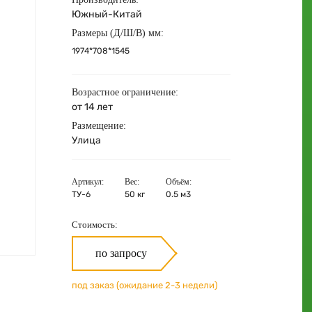
Южный-Китай
Размеры (Д/Ш/В) мм:
1974*708*1545
Возрастное ограничение:
от 14 лет
Размещение:
Улица
Артикул:
Вес:
Объём:
ТУ-6
50 кг
0.5 м3
Стоимость:
по запросу
под заказ (ожидание 2-3 недели)