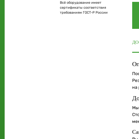
Всё оборудование имеет
сертификаты соответствия
требованиям ГОСТ-Р России
ДО
Оп
По
Ре
на
До
Мы
Ст
ме
Са