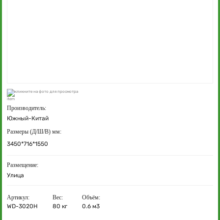
кликните на фото для просмотра
Производитель:
Южный-Китай
Размеры (Д/Ш/В) мм:
3450*716*1550
Размещение:
Улица
Артикул:
Вес:
Объём:
WD-3020H
80 кг
0.6 м3