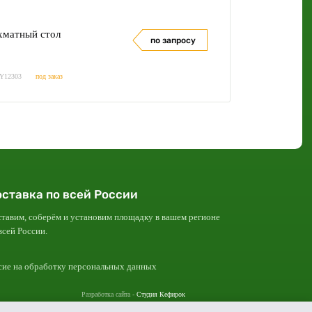
матный стол
по запросу
FY12303
под заказ
ставка по всей России
тавим, соберём и установим площадку в вашем регионе
всей России.
сие на обработку персональных данных
Разработка сайта -
Студия Кефирок
2022 год