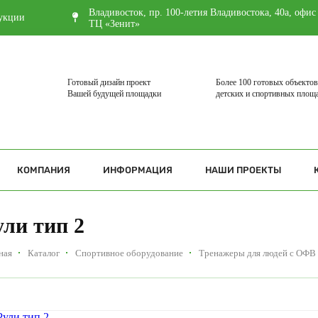
Владивосток, пр. 100-летия Владивостока, 40а, офис
укции
ТЦ «Зенит»
Готовый дизайн проект
Более 100 готовых объектов
Вашей будущей площадки
детских и спортивных площ
КОМПАНИЯ
ИНФОРМАЦИЯ
НАШИ ПРОЕКТЫ
ули тип 2
ная
Каталог
Спортивное оборудование
Тренажеры для людей с ОФВ