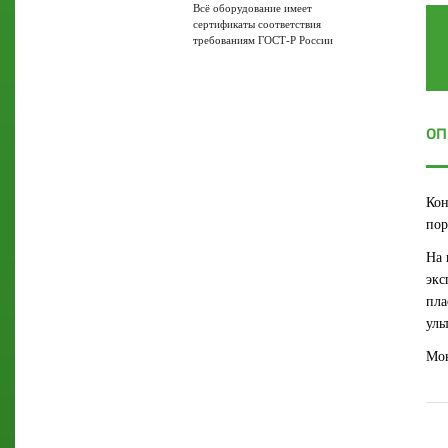
Всё оборудование имеет
сертификаты соответствия
требованиям ГОСТ-Р России
ОП
Кон
пор
На 
экс
пла
уль
Мон