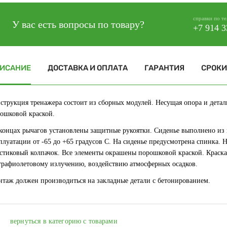
справки по т
У вас есть вопросы по товару?
+7 914 3
ИСАНИЕ
ДОСТАВКА И ОПЛАТА
ГАРАНТИЯ
СРОКИ
струкция тренажера состоит из сборных модулей. Несущая опора и дет
ошковой краской.
концах рычагов установлены защитные рукоятки. Сиденье выполнено из 
плуатации от -65 до +65 градусов С. На сиденье предусмотрена спинка
стиковый колпачок. Все элементы окрашены порошковой краской. Краск
трафиолетовому излучению, воздействию атмосферных осадков.
таж должен производиться на закладные детали с бетонированием.
вернуться в категорию с товарами