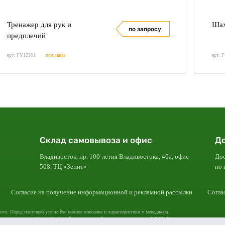
Тренажер для рук и
Шах
по запросу
предплечий
арт: FY12301
под заказ
арт: 
Склад самовывоза и офис
До
Владивосток, пр. 100-летия Владивостока, 40а, офис
Дос
508, ТЦ «Зенит»
по 
Согласие на получение информационной и рекламной рассылки
Согла
ого. Перед покупкой уточняйте полное описание и характеристики у менеджера.
х не является публичной офертой, определяемой положениями статьи 437 ГК РФ.