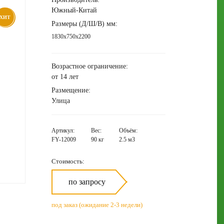
Южный-Китай
ХИТ
Размеры (Д/Ш/В) мм:
1830x750x2200
Возрастное ограничение:
от 14 лет
Размещение:
Улица
Артикул:
Вес:
Объём:
FY-12009
90 кг
2.5 м3
Стоимость:
по запросу
под заказ (ожидание 2-3 недели)