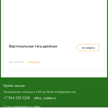
Вертикальная тяга двойная
по запросу
арт: FY-11701
под заказ
Приём заказов
Понедельник-пятница с 9:00 до 18:00 по Владивостоку
+7 914 330 5328
office_nc@bk.ru
Склад самовывоза и офис