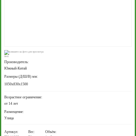
кликните на фото для просмотра
Производитель:
Южный-Китай
Размеры (Д/Ш/В) мм:
1050x830x1500
Возрастное ограничение:
от 14 лет
Размещение:
Улица
Артикул:
Вес:
Объём: