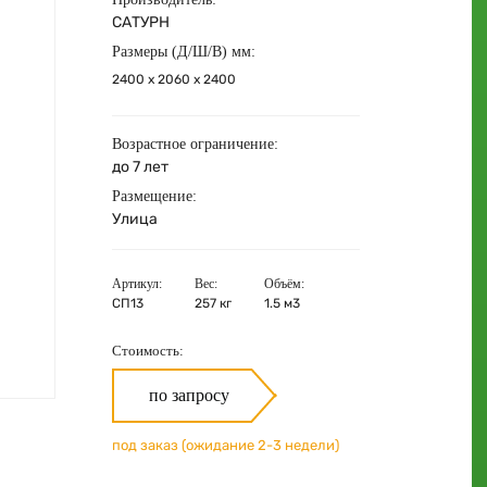
САТУРН
Размеры (Д/Ш/В) мм:
2400 х 2060 х 2400
Возрастное ограничение:
до 7 лет
Размещение:
Улица
Артикул:
Вес:
Объём:
СП13
257 кг
1.5 м3
Стоимость:
по запросу
под заказ (ожидание 2-3 недели)