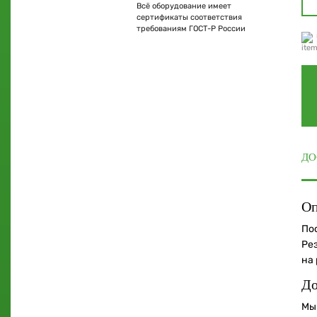
Всё оборудование имеет
сертификаты соответствия
требованиям ГОСТ-Р России
ДО
Оп
По
Ре
на
До
Мы