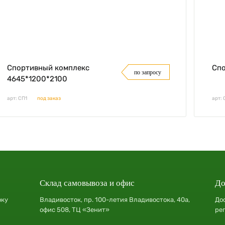
Спортивный комплекс
Спо
по запросу
4645*1200*2100
арт: СП1
под заказ
арт:
Склад самовывоза и офис
До
оку
Владивосток, пр. 100-летия Владивостока, 40а,
До
офис 508, ТЦ «Зенит»
ре