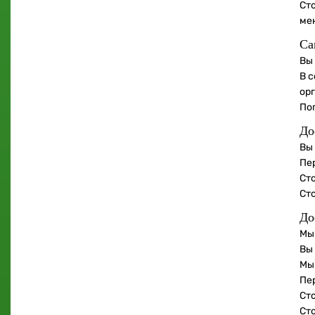
Ст
ме
Са
Вы
В с
ор
По
До
Вы
Пе
Сто
Ст
До
Мы
Вы
Мы
Пе
Сто
Ст