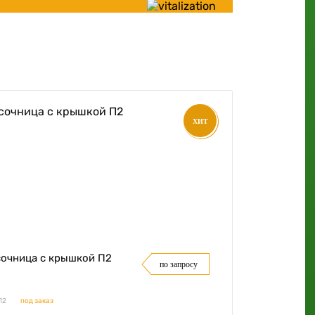
ХИТ
очница с крышкой П2
по запросу
П2
под заказ