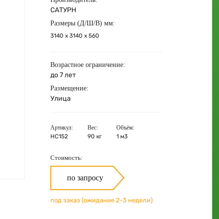
САТУРН
Размеры (Д/Ш/В) мм:
3140 х 3140 х 560
Возрастное ограничение:
до 7 лет
Размещение:
Улица
Артикул:
Вес:
Объём:
НС152
90 кг
1 м3
Стоимость:
по запросу
под заказ (ожидание 2-3 недели)