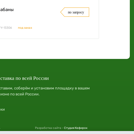
рабаны
по запросу
FY-13306
под заказ
ставка по всей России
ставим, соберём и установим площадку в вашем
гионе по всей России.
лки
.
Разработка сайта -
Студия Кефирок
.
2022 год