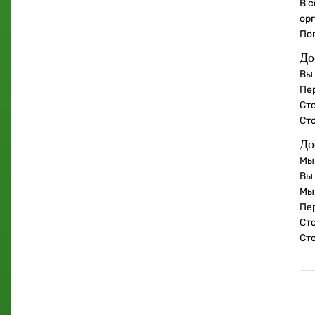
В с
ор
По
До
Вы
Пе
Сто
Ст
До
Мы
Вы
Мы
Пе
Сто
Ст