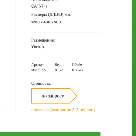
САТУРН
Размеры (Д/Ш/В) мм:
1200 х 480 х 980
Размещение:
Улица
Артикул:
Вес:
Объём:
МФ 5.33
18 кг
0.2 м3
Стоимость:
по запросу
под заказ (ожидание 2-3 недели)