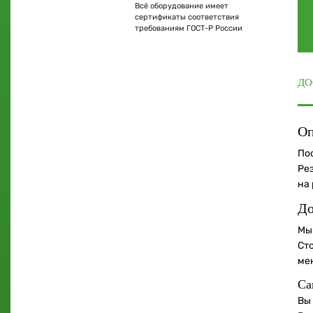
Всё оборудование имеет
сертификаты соответствия
требованиям ГОСТ-Р России
ДО
Оп
По
Ре
на
До
Мы
Ст
ме
Са
Вы