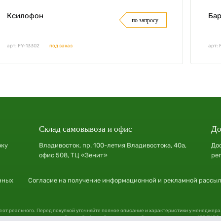
Ксилофон
Ба
по запросу
арт: FY-13302
под заказ
арт: 
Склад самовывоза и офис
До
оку
Владивосток, пр. 100-летия Владивостока, 40а,
До
офис 508, ТЦ «Зенит»
ре
нных
Согласие на получение информационной и рекламной рассы
я от реального. Перед покупкой уточняйте полное описание и характеристики у менеджера
их условиях не является публичной офертой, определяемой положениями статьи 437 ГК РФ