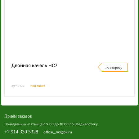
Двойная качель НС7
по запросу
арт: НС7
под заказ
Приём заказов
Понедельник-пятница с 9:00 до 18:00 по Владивостоку
+7 914 330 5328
office_nc@bk.ru