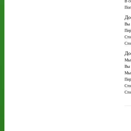
В с
Пог
До
Вы 
Пер
Сто
Сто
До
Мы 
Вы 
Мы 
Пер
Сто
Сто