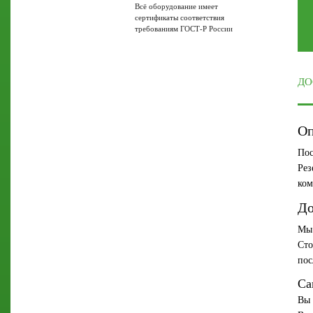
Всё оборудование имеет
сертификаты соответствия
требованиям ГОСТ-Р России
ДО
Оп
Пос
Рез
ком
До
Мы 
Сто
пос
Са
Вы 