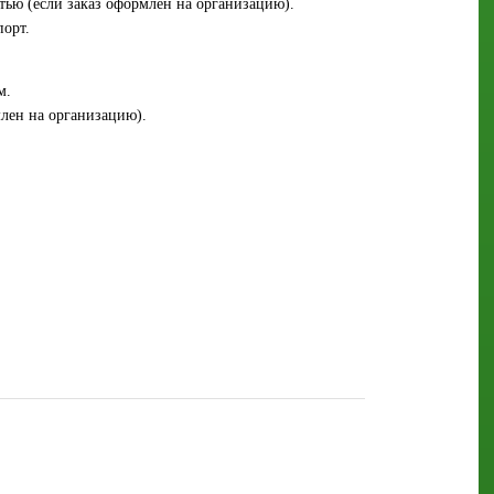
стью (если заказ оформлен на организацию).
порт.
м.
млен на организацию).
.