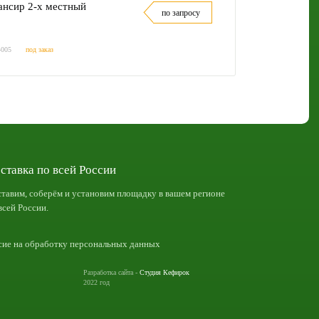
ансир 2-х местный
по запросу
-005
под заказ
ставка по всей России
тавим, соберём и установим площадку в вашем регионе
всей России.
сие на обработку персональных данных
Разработка сайта -
Студия Кефирок
2022 год