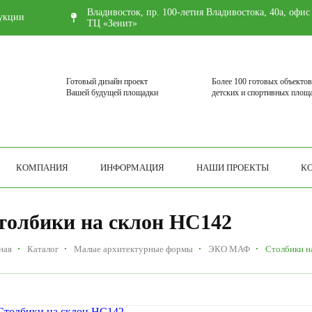
Владивосток, пр. 100-летия Владивостока, 40а, офис
укции
ТЦ «Зенит»
Готовый дизайн проект
Более 100 готовых объектов
Вашей будущей площадки
детских и спортивных площ
КОМПАНИЯ
ИНФОРМАЦИЯ
НАШИ ПРОЕКТЫ
К
толбики на склон НС142
ная
Каталог
Малые архитектурные формы
ЭКО МАФ
Столбики н