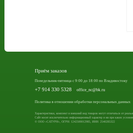
Приём заказов
Понедельник-пятница с 9:00 до 18:00 по Владивостоку
+7 914 330 5328
office_nc@bk.ru
Политика в отношении обработки персональных данных
Характеристики, комплект и внешний вид товаров могут отличаться от реальн
Сайт носит исключительно информационный характер и ни при каких условия
© ООО «САТУРН», ОГРН: 1242500012985, ИНН: 2540285322