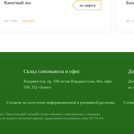
Канатный лаз
Бал
по запросу
арт: 3-002
под заказ
арт: 1
Склад самовывоза и офис
До
Владивосток, пр. 100-летия Владивостока, 40а, офис
Дос
508, ТЦ «Зенит»
по 
Согласие на получение информационной и рекламной рассылки
Согла
ого. Перед покупкой уточняйте полное описание и характеристики у менеджера.
х не является публичной офертой, определяемой положениями статьи 437 ГК РФ.