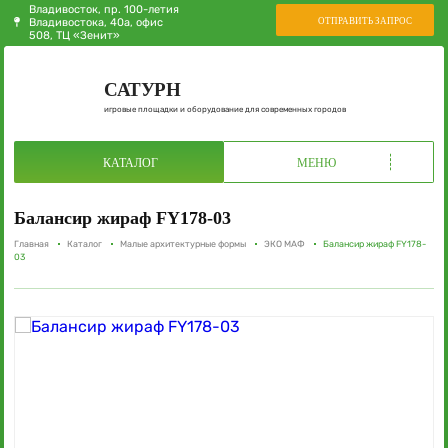
Владивосток, пр. 100-летия
ОТПРАВИТЬ ЗАПРОС
Владивостока, 40а, офис
508, ТЦ «Зенит»
САТУРН
игровые площадки и оборудование для современных городов
КАТАЛОГ
МЕНЮ
Балансир жираф FY178-03
Главная
Каталог
Малые архитектурные формы
ЭКО МАФ
Балансир жираф FY178-
03