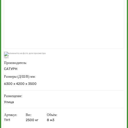
кликните на фото для просмотра
Производитель:
САТУРН
Размеры (Д/Ш/В) мм:
6300 х 4200 х 3500
Размещение:
Улица
Артикул:
Вес:
Объём:
ТН1
2500 кг
8 м3