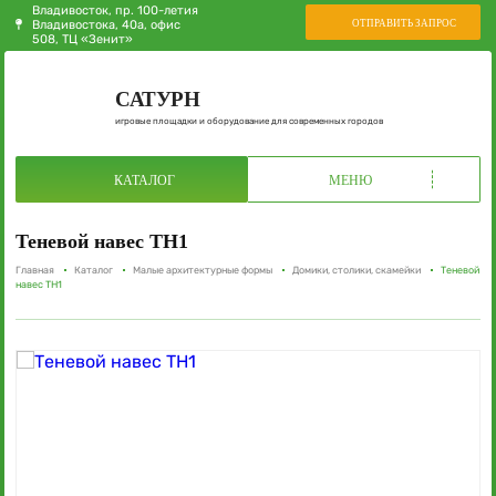
Владивосток, пр. 100-летия
ОТПРАВИТЬ ЗАПРОС
Владивостока, 40а, офис
508, ТЦ «Зенит»
САТУРН
игровые площадки и оборудование для современных городов
КАТАЛОГ
МЕНЮ
Теневой навес ТН1
Главная
Каталог
Малые архитектурные формы
Домики, столики, скамейки
Теневой
навес ТН1