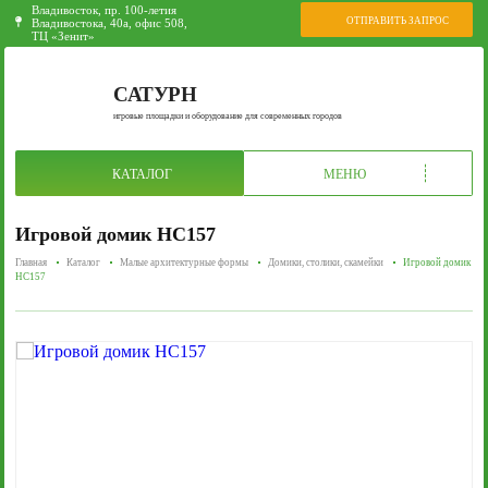
Владивосток, пр. 100-летия
ОТПРАВИТЬ ЗАПРОС
Владивостока, 40а, офис 508,
ТЦ «Зенит»
САТУРН
игровые площадки и оборудование для современных городов
КАТАЛОГ
МЕНЮ
Игровой домик НС157
Главная
Каталог
Малые архитектурные формы
Домики, столики, скамейки
Игровой домик
НС157