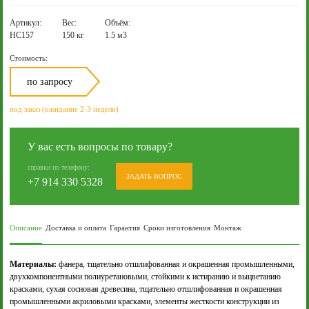
Артикул:
Вес:
Объём:
НС157
150 кг
1.5 м3
Стоимость:
по запросу
под заказ (ожидание 2-3 недели)
У вас есть вопросы по товару?
справки по телефону:
ЗАДАТЬ ВОПРОС
+7 914 330 5328
Описание
Доставка и оплата
Гарантия
Сроки изготовления
Монтаж
Материалы:
фанера, тщательно отшлифованная и окрашенная промышленными,
двухкомпонентными полиуретановыми, стойкими к истиранию и выцветанию
красками, сухая сосновая древесина, тщательно отшлифованная и окрашенная
промышленными акриловыми красками, элементы жесткости конструкции из