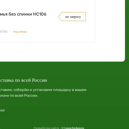
мья без спинки НС106
по запросу
НС106
под заказ
ставка по всей России
ставим, соберём и установим площадку в вашем
гионе по всей России.
лки
.
Разработка сайта -
Студия Кефирок