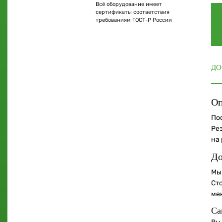
Всё оборудование имеет
сертификаты соответствия
требованиям ГОСТ-Р России
ДО
Оп
По
Ре
на
До
Мы
Ст
ме
Са