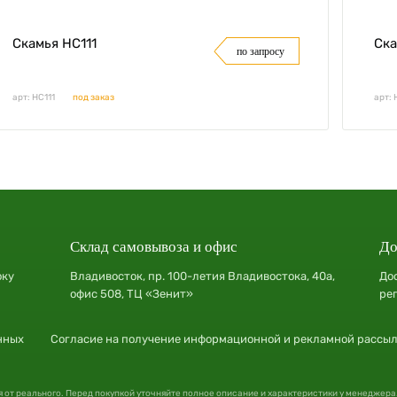
Скамья НС111
Ска
по запросу
арт: НС111
под заказ
арт: 
Склад самовывоза и офис
До
оку
Владивосток, пр. 100-летия Владивостока, 40а,
До
офис 508, ТЦ «Зенит»
ре
нных
Согласие на получение информационной и рекламной рассы
я от реального. Перед покупкой уточняйте полное описание и характеристики у менеджера