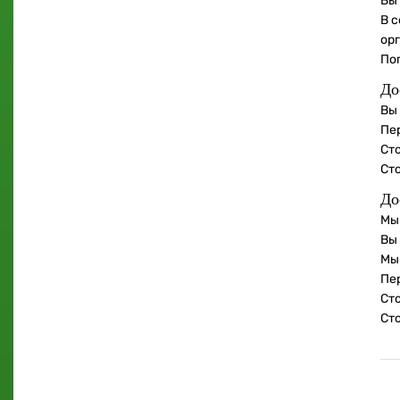
Вы
В с
ор
По
До
Вы
Пе
Сто
Ст
До
Мы
Вы
Мы
Пе
Сто
Ст