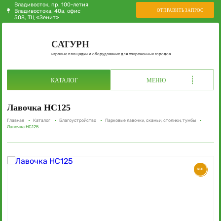
Владивосток, пр. 100-летия
ОТПРАВИТЬ ЗАПРОС
Владивостока, 40а, офис
508, ТЦ «Зенит»
САТУРН
игровые площадки и оборудование для современных городов
КАТАЛОГ
МЕНЮ
Лавочка НС125
Главная
Каталог
Благоустройство
Парковые лавочки, скамьи, столики, тумбы
Лавочка НС125
ХИТ