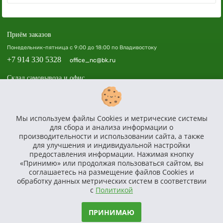
Приём заказов
Понедельник-пятница с 9:00 до 18:00 по Владивостоку
+7 914 330 5328
office_nc@bk.ru
Склад самовывоза и офис
Владивосток, пр. 100-летия Владивостока, 40а, офис 508, ТЦ «Зенит»
Доставка по всей России
Мы используем файлы Cookies и метрические системы
Доставим, соберём и установим площадку в вашем регионе по всей России.
для сбора и анализа информации о
Политика в отношении обработки персональных данных
производительности и использовании сайта, а также
для улучшения и индивидуальной настройки
Согласие на получение информационной и рекламной рассылки
предоставления информации. Нажимая кнопку
Согласие на обработку персональных данных
«Принимю» или продолжая пользоваться сайтом, вы
Характеристики, комплект и внешний вид товаров могут отличаться от реального. Перед покупкой
соглашаетесь на размещение файлов Cookies и
уточняйте полное описание и характеристики у менеджера.
обработку данных метрических систем в соответствии
Сайт носит исключительно информационный характер и ни при каких условиях не является публичной
офертой, определяемой положениями статьи 437 ГК РФ.
с
Политикой
© ООО «САТУРН», ОГРН: 1242500012985, ИНН: 2540285322
Разработка сайта -
Студия Кефирок
ПРИНИМАЮ
2022 год