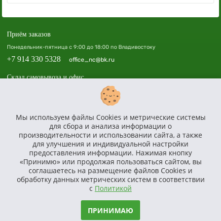
Приём заказов
Понедельник-пятница с 9:00 до 18:00 по Владивостоку
+7 914 330 5328
office_nc@bk.ru
Склад самовывоза и офис
Владивосток, пр. 100-летия Владивостока, 40а, офис 508, ТЦ «Зенит»
Доставка по всей России
Мы используем файлы Cookies и метрические системы
Доставим, соберём и установим площадку в вашем регионе по всей России.
для сбора и анализа информации о
Политика в отношении обработки персональных данных
производительности и использовании сайта, а также
для улучшения и индивидуальной настройки
Согласие на получение информационной и рекламной рассылки
предоставления информации. Нажимая кнопку
Согласие на обработку персональных данных
«Принимю» или продолжая пользоваться сайтом, вы
Характеристики, комплект и внешний вид товаров могут отличаться от реального. Перед покупкой
соглашаетесь на размещение файлов Cookies и
уточняйте полное описание и характеристики у менеджера.
обработку данных метрических систем в соответствии
Сайт носит исключительно информационный характер и ни при каких условиях не является публичной
офертой, определяемой положениями статьи 437 ГК РФ.
с
Политикой
© ООО «САТУРН», ОГРН: 1242500012985, ИНН: 2540285322
Разработка сайта -
Студия Кефирок
ПРИНИМАЮ
2022 год