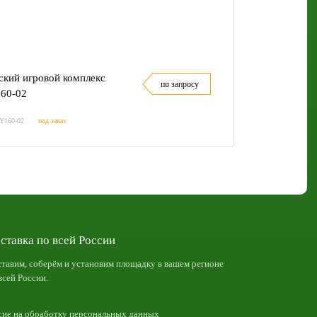
ский игровой комплекс
по запросу
60-02
FY160-02
под заказ
ставка по всей России
тавим, соберём и установим площадку в вашем регионе
всей России.
сие на обработку персональных данных