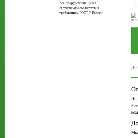
Всё оборудование имеет
сертификаты соответствия
требованиям ГОСТ-Р России
ДО
Оп
Пос
Рез
ком
До
Мы 