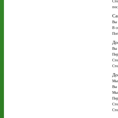
Сто
пос
Са
Вы 
В с
Пог
До
Вы 
Пер
Сто
Сто
До
Мы 
Вы 
Мы 
Пер
Сто
Сто