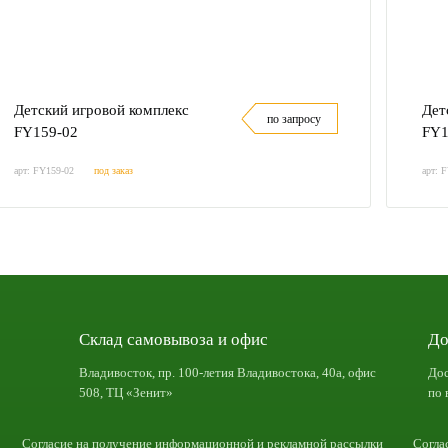
Детский игровой комплекс
Дет
по запросу
FY159-02
FY1
арт: FY159-02
под заказ
арт: 
Склад самовывоза и офис
До
Владивосток, пр. 100-летия Владивостока, 40а, офис
Дос
508, ТЦ «Зенит»
по 
Согласие на получение информационной и рекламной рассылки
Согла