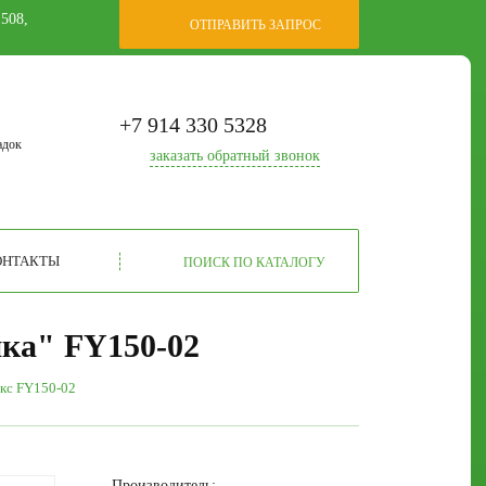
 508,
ОТПРАВИТЬ ЗАПРОС
+7 914 330 5328
адок
заказать
обратный звонок
ОНТАКТЫ
ПОИСК ПО КАТАЛОГУ
йка" FY150-02
екс FY150-02
Производитель: