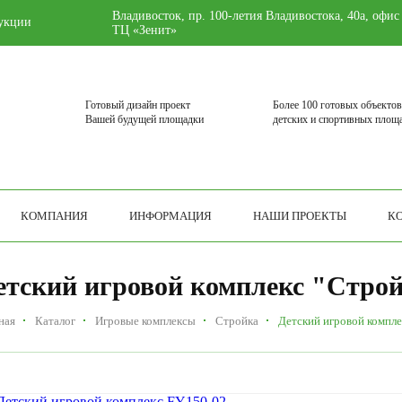
Владивосток, пр. 100-летия Владивостока, 40а, офис
укции
ТЦ «Зенит»
Готовый дизайн проект
Более 100 готовых объектов
Вашей будущей площадки
детских и спортивных площ
КОМПАНИЯ
ИНФОРМАЦИЯ
НАШИ ПРОЕКТЫ
К
етский игровой комплекс "Стро
ная
Каталог
Игровые комплексы
Стройка
Детский игровой компл