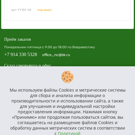
арт: FY159-02
под заказ
Приём заказов
Понедельник-пятница с 9:00 до 18:00 по Владивостоку
+7 914 330 5328
office_nc@bk.ru
Склад самовывоза и офис
Владивосток, пр. 100-летия Владивостока, 40а, офис 508, ТЦ «Зенит»
Доставка по всей России
Мы используем файлы Cookies и метрические системы
Доставим, соберём и установим площадку в вашем регионе по всей России.
для сбора и анализа информации о
Политика в отношении обработки персональных данных
производительности и использовании сайта, а также
для улучшения и индивидуальной настройки
Согласие на получение информационной и рекламной рассылки
предоставления информации. Нажимая кнопку
Согласие на обработку персональных данных
«Принимю» или продолжая пользоваться сайтом, вы
Характеристики, комплект и внешний вид товаров могут отличаться от реального. Перед покупкой
соглашаетесь на размещение файлов Cookies и
уточняйте полное описание и характеристики у менеджера.
обработку данных метрических систем в соответствии
Сайт носит исключительно информационный характер и ни при каких условиях не является публичной
офертой, определяемой положениями статьи 437 ГК РФ.
с
Политикой
© ООО «САТУРН», ОГРН: 1242500012985, ИНН: 2540285322