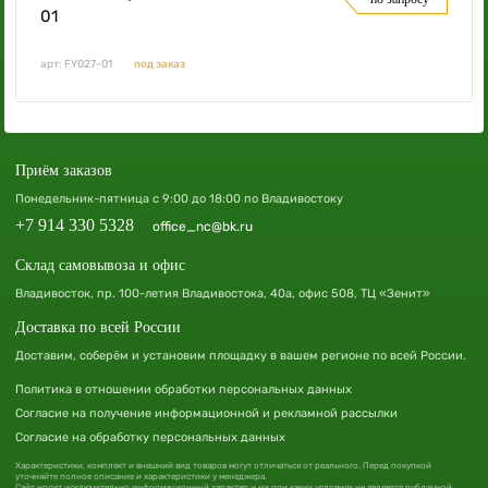
01
арт: FY027-01
под заказ
Приём заказов
Понедельник-пятница с 9:00 до 18:00 по Владивостоку
+7 914 330 5328
office_nc@bk.ru
Склад самовывоза и офис
Владивосток, пр. 100-летия Владивостока, 40а, офис 508, ТЦ «Зенит»
Доставка по всей России
Доставим, соберём и установим площадку в вашем регионе по всей России.
Политика в отношении обработки персональных данных
Согласие на получение информационной и рекламной рассылки
Согласие на обработку персональных данных
Характеристики, комплект и внешний вид товаров могут отличаться от реального. Перед покупкой
уточняйте полное описание и характеристики у менеджера.
Сайт носит исключительно информационный характер и ни при каких условиях не является публичной