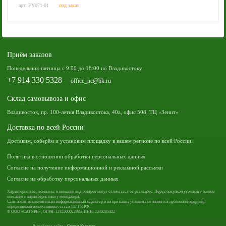
арт: FY071-01
под заказ
Приём заказов
Понедельник-пятница с 9:00 до 18:00 по Владивостоку
+7 914 330 5328
office_nc@bk.ru
Склад самовывоза и офис
Владивосток, пр. 100-летия Владивостока, 40а, офис 508, ТЦ «Зенит»
Доставка по всей России
Доставим, соберём и установим площадку в вашем регионе по всей России.
Политика в отношении обработки персональных данных
Согласие на получение информационной и рекламной рассылки
Согласие на обработку персональных данных
Характеристики, комплект и внешний вид товаров могут отличаться от реального. Перед покупкой уточняйте полное
описание и характеристики у менеджера.
Сайт носит исключительно информационный характер и ни при каких условиях не является публичной офертой,
определяемой положениями статьи 437 ГК РФ.
© ООО «САТУРН», ОГРН: 1242500012985, ИНН: 2540285322