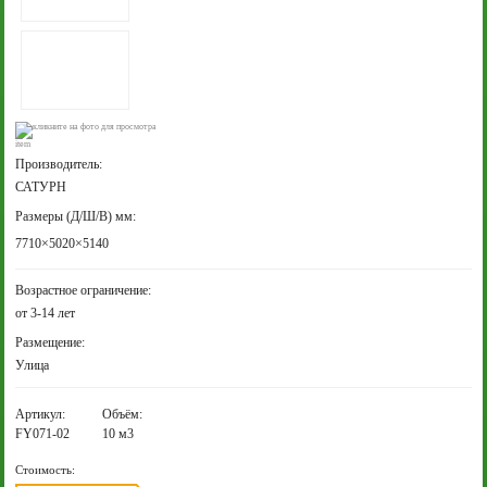
кликните на фото для просмотра
Производитель:
САТУРН
Размеры (Д/Ш/В) мм:
7710×5020×5140
Возрастное ограничение:
от 3-14 лет
Размещение:
Улица
Артикул:
Объём:
FY071-02
10 м3
Стоимость: