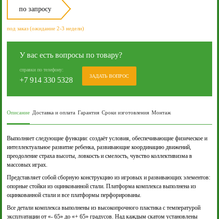
по запросу
под заказ (ожидание 2-3 недели)
У вас есть вопросы по товару?
справки по телефону:
ЗАДАТЬ ВОПРОС
+7 914 330 5328
Описание
Доставка и оплата
Гарантия
Сроки изготовления
Монтаж
Выполняет следующие функции: создаёт условия, обеспечивающие физическое и
интеллектуальное развитие ребенка, развивающие координацию движений,
преодоление страха высоты, ловкость и смелость, чувство коллективизма в
массовых играх.
Представляет собой сборную конструкцию из игровых и развивающих элементов:
опорные стойки из оцинкованной стали. Платформа комплекса выполнена из
оцинкованной стали и все платформы перфорированы.
Все детали комплекса выполнены из высокопрочного пластика с температурой
эксплуатации от «- 65» до «+ 65» градусов. Над каждым скатом установлены