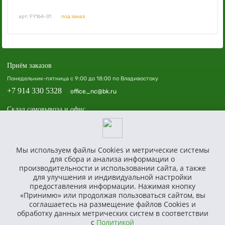
арт: FY164-01
под заказ
Приём заказов
Понедельник-пятница с 9:00 до 18:00 по Владивостоку
+7 914 330 5328
office_nc@bk.ru
Склад самовывоза и офис
Владивосток, пр. 100-летия Владивостока, 40а, офис 508, ТЦ «Зенит»
Доставка по всей России
Мы используем файлы Cookies и метрические системы
Доставим, соберём и установим площадку в вашем регионе по всей России.
для сбора и анализа информации о
Политика в отношении обработки персональных данных
производительности и использовании сайта, а также
для улучшения и индивидуальной настройки
Согласие на получение информационной и рекламной рассылки
предоставления информации. Нажимая кнопку
Согласие на обработку персональных данных
«Принимю» или продолжая пользоваться сайтом, вы
Характеристики, комплект и внешний вид товаров могут отличаться от реального. Перед покупкой
соглашаетесь на размещение файлов Cookies и
уточняйте полное описание и характеристики у менеджера.
обработку данных метрических систем в соответствии
Сайт носит исключительно информационный характер и ни при каких условиях не является публичной
офертой, определяемой положениями статьи 437 ГК РФ.
с
Политикой
© ООО «САТУРН», ОГРН: 1242500012985, ИНН: 2540285322