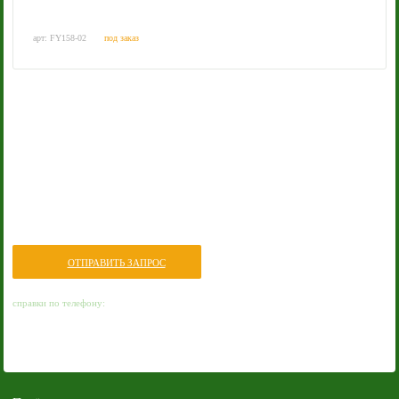
арт: FY158-02
под заказ
Нужна консультация или помощь в подборе
оборудования?
ОТПРАВИТЬ ЗАПРОС
+7 914 330 5328
справки по телефону:
заказать
обратный звонок