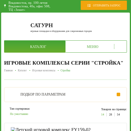
Владивосток, пр. 100-летия
ОТПРАВИТЬ ЗАПРОС
Владивостока, 40а, офис 508,
ТЦ «Зенит»
САТУРН
игровые площадки и оборудование для современных городов
КАТАЛОГ
МЕНЮ
ИГРОВЫЕ КОМПЛЕКСЫ СЕРИИ "СТРОЙКА"
Главная
Каталог
Игровые комплексы
Стройка
ПОДБОР
ПО ПАРАМЕТРАМ
Тип сортировки:
Товаров на странице:
По умолчанию
14
28
54